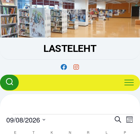
Skip
to
content
LASTELEHT
Events
09/08/2026
E
E
Search
Kuu
v
v
Select
e
e
E
ESMASPÄEV
T
TEISIPÄEV
K
KOLMAPÄEV
N
NELJAPÄEV
R
REEDE
L
LAUPÄEV
P
PÜHAPÄ
C
date.
n
n
a