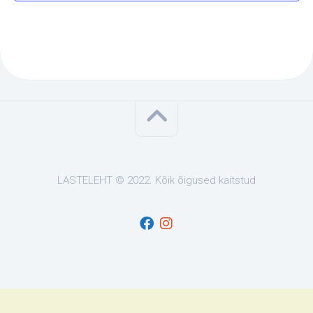
g
a
t
i
o
n
LASTELEHT © 2022. Kõik õigused kaitstud