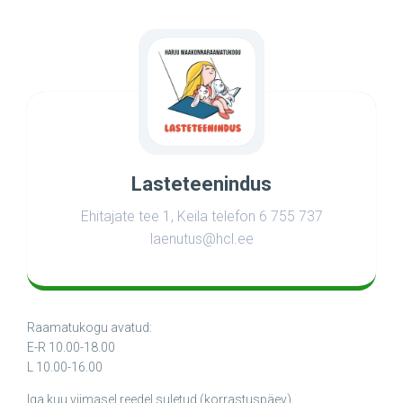
Lasteteenindus
Ehitajate tee 1, Keila telefon 6 755 737
laenutus@hcl.ee
Raamatukogu avatud:
E-R 10.00-18.00
L 10.00-16.00
Iga kuu viimasel reedel suletud (korrastuspäev)