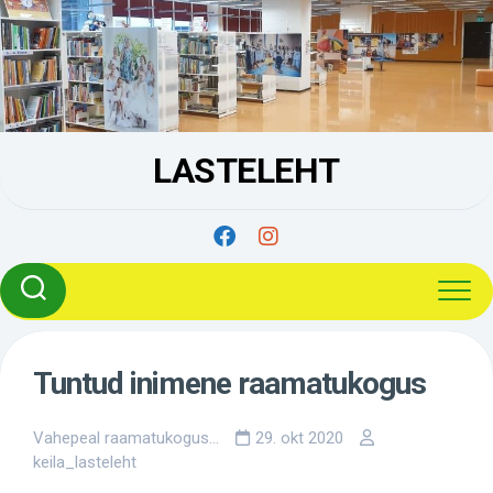
Skip
to
content
LASTELEHT
Tuntud inimene raamatukogus
Vahepeal raamatukogus...
29. okt 2020
keila_lasteleht