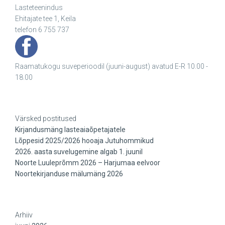
Lasteteenindus
Ehitajate tee 1, Keila
telefon 6 755 737
Raamatukogu suveperioodil (juuni-august) avatud E-R 10.00 -
18.00
Värsked postitused
Kirjandusmäng lasteaiaõpetajatele
Lõppesid 2025/2026 hooaja Jutuhommikud
2026. aasta suvelugemine algab 1. juunil
Noorte Luuleprõmm 2026 – Harjumaa eelvoor
Noortekirjanduse mälumäng 2026
Arhiiv