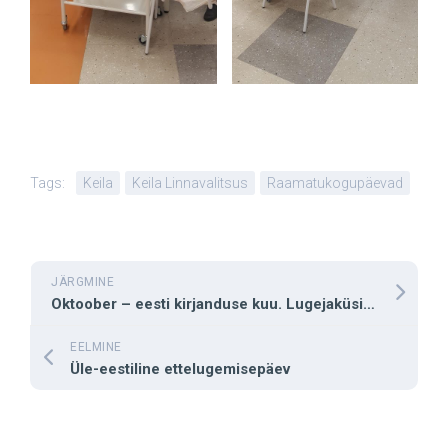
Tags:
Keila
Keila Linnavalitsus
Raamatukogupäevad
JÄRGMINE
Oktoober – eesti kirjanduse kuu. Lugejaküsitlus
EELMINE
Üle-eestiline ettelugemisepäev