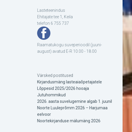
Lasteteenindus
Ehitajate tee 1, Keila
telefon 6 755 737
Raamatukogu suveperioodil (juuni-
august) avatud E-R 10.00 - 18.00
Värsked postitused
Kirjandusmäng lasteaiaõpetajatele
Lõppesid 2025/2026 hooaja
Jutuhommikud
2026. aasta suvelugemine algab 1. juunil
Noorte Luuleprõmm 2026 – Harjumaa
eelvoor
Noortekirjanduse mälumäng 2026