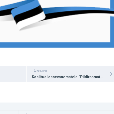
August
Jakobson
JÄRGMINE
Koolitus lapsevanematele “Pildiraamatumaagia”