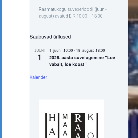
Raamatukogu suveperioodil (juuni-
august) avatud E-R 10.00 – 18.00
Saabuvad üritused
1. juuni .10:00
-
18. august .18:00
JUUNI
1
2026. aasta suvelugemine “Loe
vabalt, loe koos!”
Kalender