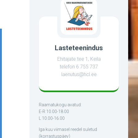
Lugemisisu
teematunnid
d
Lugemispassi
Lugemispassi
ülesanded
ülesanded
lasteaedadele
lasteaedadele
2023/2024
Lasteteenindus
Ehitajate tee 1, Keila
telefon 6 755 737
laenutus@hcl.ee
Raamatukogu avatud:
E-R 10.00-18.00
L 10.00-16.00
Iga kuu viimasel reedel suletud
(korrastuspäev)