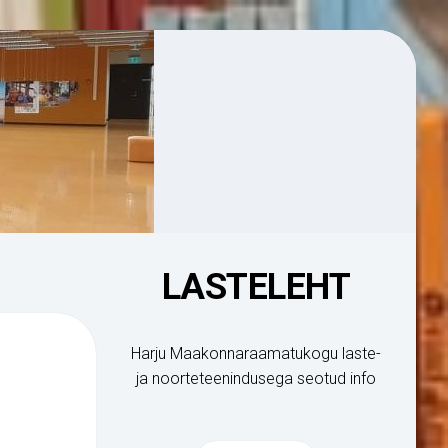
LASTELEHT
matukogu
Harju Maakonnaraamatukogu laste-
ja noorteteenindusega seotud info
ele