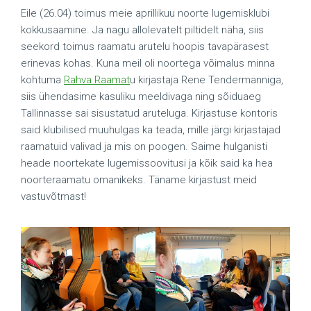
Eile (26.04) toimus meie aprillikuu noorte lugemisklubi
kokkusaamine. Ja nagu allolevatelt piltidelt näha, siis
seekord toimus raamatu arutelu hoopis tavapärasest
erinevas kohas. Kuna meil oli noortega võimalus minna
kohtuma
Rahva Raamat
u kirjastaja Rene Tendermanniga,
siis ühendasime kasuliku meeldivaga ning sõiduaeg
Tallinnasse sai sisustatud aruteluga. Kirjastuse kontoris
said klubilised muuhulgas ka teada, mille järgi kirjastajad
raamatuid valivad ja mis on poogen. Saime hulganisti
heade noortekate lugemissoovitusi ja kõik said ka hea
noorteraamatu omanikeks. Täname kirjastust meid
vastuvõtmast!