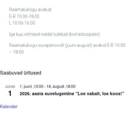
Raamatukogu avatud:
E-R 10.00-18.00
L 10.00-16.00
Iga kuu viimasel reedel suletud (korrastuspäev)
Raamatukogu suveperioodil (juuni-august) avatud E-R 10.00
– 18.00
Saabuvad üritused
1. juuni .10:00
-
18. august .18:00
JUUNI
1
2026. aasta suvelugemine “Loe vabalt, loe koos!”
Kalender