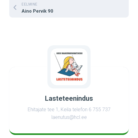
EELMINE
Aino Pervik 90
Lasteteenindus
Ehitajate tee 1, Keila telefon 6 755 737
laenutus@hcl.ee