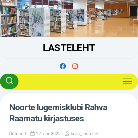
Skip
to
content
LASTELEHT
Noorte lugemisklubi Rahva
Raamatu kirjastuses
Üritused
27. apr 2022
keila_lasteleht