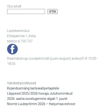
Otsi lehelt
OTSI
Lasteteenindus
Ehitajate tee 1, Keila
telefon 6 755 737
Raamatukogu suveperioodil (juuni-august) avatud E-R 10.00 -
18.00
Värsked postitused
Kirjandusmäng lasteaiaõpetajatele
Lõppesid 2025/2026 hooaja Jutuhommikud
2026. aasta suvelugemine algab 1. juunil
Noorte Luuleprõmm 2026 – Harjumaa eelvoor